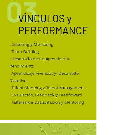
03.
VÍNCULOS y
PERFORMANCE
. Coaching y Mentoring
. Team Building
. Desarrollo de Equipos de Alto
Rendimiento
. Aprendizaje vivencial y Desarrollo
Directivo
. Talent Mapping y Talent Management
. Evaluación, Feedback y Feedfoward
. Talleres de Capacitación y Mentoring.