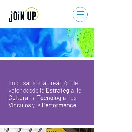
Impulsamos la creación de
valor desde la
Estrategia
, la
Cultura
, la
Tecnología
, los
Vínculos
y la
Performance
.