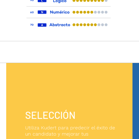
SELECCIÓN
Utiliza Kudert para predecir el éxito de
un candidato y mejorar tus