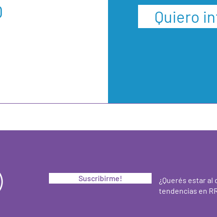
O
Quiero i
Suscribirme!
¿Querés estar al 
tendencias en RR