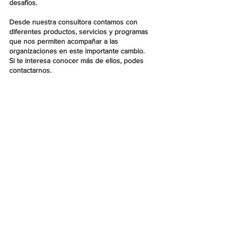
desafíos. 
Desde nuestra consultora contamos con 
diferentes productos, servicios y programas 
que nos permiten acompañar a las 
organizaciones en este importante cambio. 
Si te interesa conocer más de ellos, podes 
contactarnos.  
Camila Agustina Solimano
 - Creative Content 
Creator - Join Up
Guillermo Daud 
- 
Director Socio - Join Up - 
Consultoría en Gestión del Talento
Director para Cono Sur de Twiins HRM - 
Plataforma Integral de RRHH
Profesor UCEMA-UBA-UNT
Referencias:
https://www.forbes.com/sites/jeannemeist
er/2022/01/05/top-ten-hr-trends-for-the-
2022-workplace/