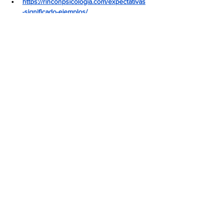
https://rinconpsicologia.com/expectativas
-significado-ejemplos/
https://blog.psyalive.com/que-
importancia-tiene-la-gestion-de-las-
expectativas-de-los-empleados/
Ver todo
Entradas recientes